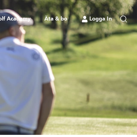
olf Academy
Äta & bo
Logga In