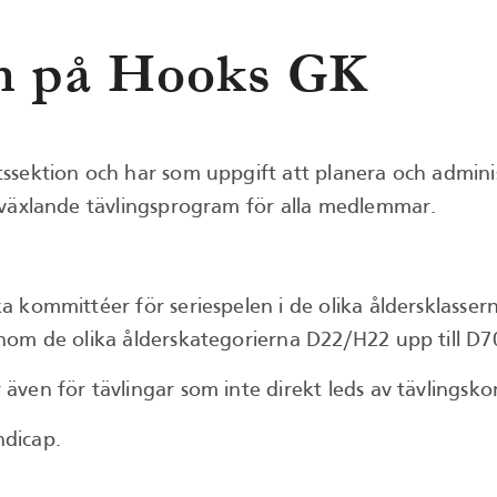
n på Hooks GK
ssektion och har som uppgift att planera och admini
mväxlande tävlingsprogram för alla medlemmar.
 kommittéer för seriespelen i de olika åldersklassern
nom de olika ålderskategorierna D22/H22 upp till D7
ven för tävlingar som inte direkt leds av tävlingsk
ndicap.