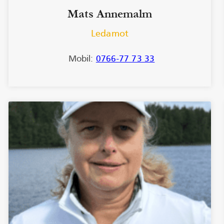
Mats Annemalm
Ledamot
Mobil:
0766-77 73 33