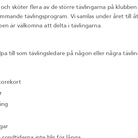
ch sköter flera av de större tävlingarna på klubben.
 kommande tävlingsprogram. Vi samlas under året ti
ben är välkomna att delta i tävlingarna.
 till som tävlingsledare på någon eller några tävlingar
corekort
r
ing
ngar
å rondtiderna inte blir för långa