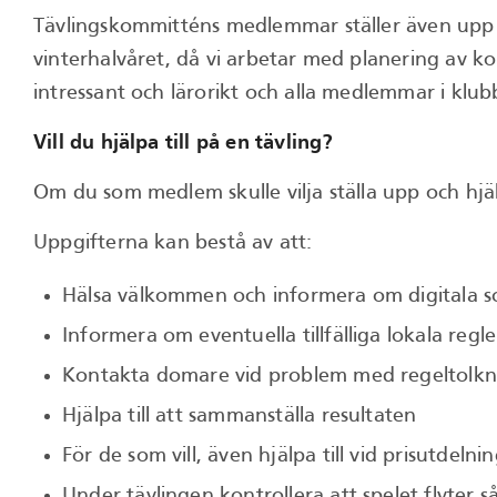
Tävlingskommitténs medlemmar ställer även upp o
vinterhalvåret, då vi arbetar med planering av
intressant och lärorikt och alla medlemmar i klub
Vill du hjälpa till på en tävling?
Om du som medlem skulle vilja ställa upp och hjälpa
Uppgifterna kan bestå av att:
Hälsa välkommen och informera om digitala s
Informera om eventuella tillfälliga lokala regle
Kontakta domare vid problem med regeltolkn
Hjälpa till att sammanställa resultaten
För de som vill, även hjälpa till vid prisutdelni
Under tävlingen kontrollera att spelet flyter s