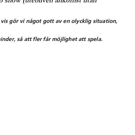
 no show (utebliven ankomst utan
s gör vi något gott av en olycklig situation,
der, så att fler får möjlighet att spela.