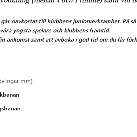
en avbokning (mellan 4 och 1 timme) samt vid
r oavkortat till klubbens juniorverksamhet. På så vi
ll våra yngsta spelare och klubbens framtid.
n ankomst samt att avboka i god tid om du får förhin
ävlingar mm)
rkbanan
gsbanan.