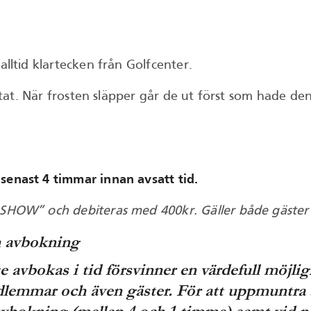
alltid klartecken från Golfcenter.
lyttat. När frosten släpper går de ut först som hade de
senast 4 timmar innan avsatt tid.
NO SHOW” och debiteras med 400kr. Gäller både gäst
en avbokning
te avbokas i tid försvinner en värdefull möjli
edlemmar och även gäster. För att uppmuntra