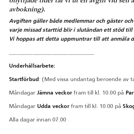
onyttjade tider tar vi ut en avgift vid s
avbokning).
Avgiften gäller både medlemmar och gäster och gå
varje missad starttid blir i slutändan ett stöd ti
Vi hoppas att detta uppmuntrar till att anmäla di
____________________________
Underhållsarbete:
Startförbud
: (Med vissa undantag beroende av t
Måndagar
Jämna veckor
fram till kl. 10.00 på
Pa
Måndagar
Udda veckor
fram till kl. 10.00 på
Sko
Alla dagar innan 07.00