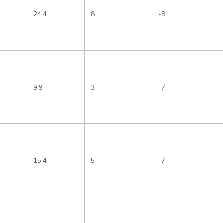
24,4
8
-8
9,9
3
-7
15,4
5
-7