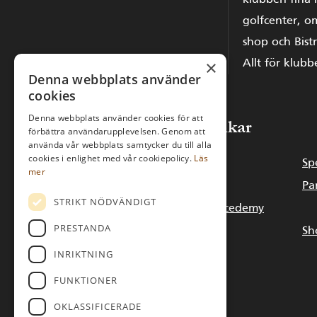
klubben fina 
golfcenter, o
shop och Bistr
×
Allt för klub
Denna webbplats använder
cookies
Denna webbplats använder cookies för att
Snabblänkar
förbättra användarupplevelsen. Genom att
använda vår webbplats samtycker du till alla
cookies i enlighet med vår cookiepolicy.
Läs
Banstatus
Sp
mer
Klubben
Pa
STRIKT NÖDVÄNDIGT
Shop/Golf Acedemy
PRESTANDA
Äta & bo
Sh
INRIKTNING
FUNKTIONER
OKLASSIFICERADE