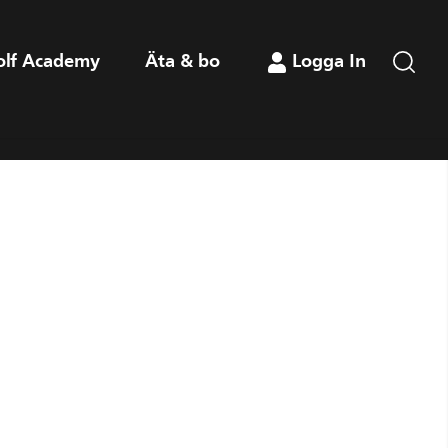
olf Academy
Äta & bo
Logga In