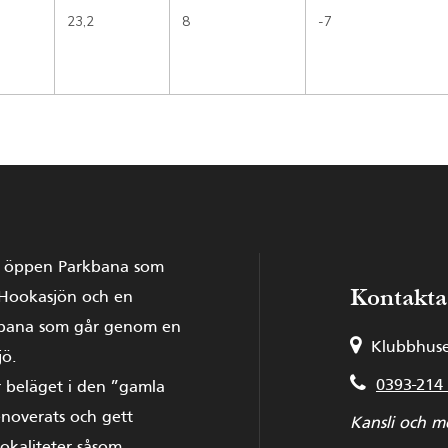
23,2
8
-7
h öppen Parkbana som
Kontakta
 Hookasjön och en
sbana som går genom en
Klubbhuse
jö.
0393-214
 beläget i den ”gamla
noverats och gett
Kansli och m