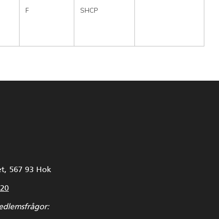
F
SHCP
t, 567 93 Hok
 20
edlemsfrågor: