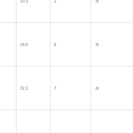
10,3
2
-8
19,0
6
-8
32,2
7
-8