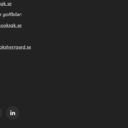
sgk.se
 golfbilar:
hooksgk.se
ksherrgard.se