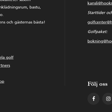
lokaliteter såsom
kansli@hook
mklädningsrum, bastu,
Starttider och
o.
bens och gästernas bästa!
golfcenter@
Golfpaket:
bokning@hoo
ela golf
rtners
op
Följ oss