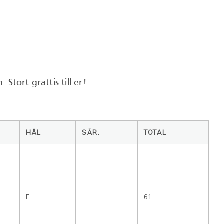
tort grattis till er!
HÅL
SÄR.
TOTAL
F
61