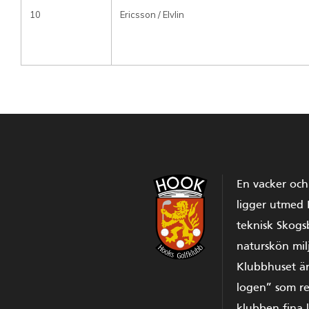
10
Ericsson / Elvlin
En vacker oc
ligger utmed
teknisk Skog
naturskön mil
Klubbhuset är
logen” som re