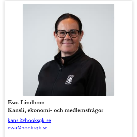
Ewa Lindbom
Kansli, ekonomi- och medlemsfrågor
kansli@hooksgk.se
ewa@hooksgk.se