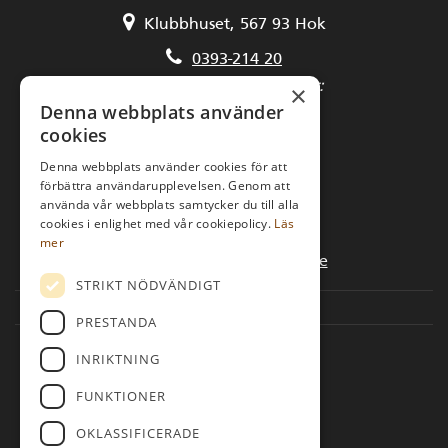
Klubbhuset, 567 93 Hok
0393-214 20
Kansli och medlemsfrågor:
×
Denna webbplats använder
kansli@hooksgk.se
cookies
Starttider och golfbilar:
Denna webbplats använder cookies för att
förbättra användarupplevelsen. Genom att
golfcenter@hooksgk.se
använda vår webbplats samtycker du till alla
cookies i enlighet med vår cookiepolicy.
Läs
Golfpaket:
mer
bokning@hooksherrgard.se
STRIKT NÖDVÄNDIGT
PRESTANDA
INRIKTNING
Följ oss
FUNKTIONER
OKLASSIFICERADE