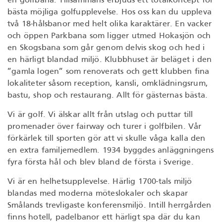
en golfbana. Tillsammans erbjuds ett totalkoncept för
bästa möjliga golfupplevelse. Hos oss kan du uppleva
två 18-hålsbanor med helt olika karaktärer. En vacker
och öppen Parkbana som ligger utmed Hokasjön och
en Skogsbana som går genom delvis skog och hed i
en härligt blandad miljö. Klubbhuset är beläget i den
”gamla logen” som renoverats och gett klubben fina
lokaliteter såsom reception, kansli, omklädningsrum,
bastu, shop och restaurang. Allt för gästernas bästa.
Vi är golf. Vi älskar allt från utslag och puttar till
promenader över fairway och turer i golfbilen. Vår
förkärlek till sporten gör att vi skulle våga kalla den
en extra familjemedlem. 1934 byggdes anläggningens
fyra första hål och blev bland de första i Sverige.
Vi är en helhetsupplevelse. Härlig 1700-tals miljö
blandas med moderna möteslokaler och skapar
Smålands trevligaste konferensmiljö. Intill herrgården
finns hotell, padelbanor ett härligt spa där du kan