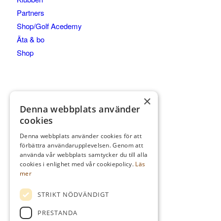
Partners
Shop/Golf Acedemy
Äta & bo
Shop
×
Denna webbplats använder
KONTAKTA
cookies
Klubbhuset, 567 93 Hok
0393-214 20
Denna webbplats använder cookies för att
förbättra användarupplevelsen. Genom att
Kansli och medlemsfrågor:
använda vår webbplats samtycker du till alla
kansli@hooksgk.se
cookies i enlighet med vår cookiepolicy.
Läs
mer
Starttider och golfbilar:
golfcenter@hooksgk.se
STRIKT NÖDVÄNDIGT
Golfpaket:
PRESTANDA
bokning@hooksherrgard.se