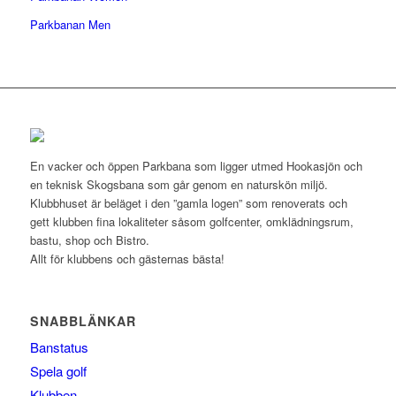
Parkbanan Men
En vacker och öppen Parkbana som ligger utmed Hookasjön och
en teknisk Skogsbana som går genom en naturskön miljö.
Klubbhuset är beläget i den ”gamla logen” som renoverats och
gett klubben fina lokaliteter såsom golfcenter, omklädningsrum,
bastu, shop och Bistro.
Allt för klubbens och gästernas bästa!
SNABBLÄNKAR
Banstatus
Spela golf
Klubben