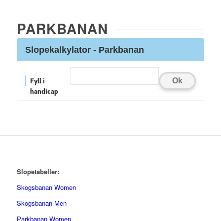
PARKBANAN
Slopekalkylator - Parkbanan
Ok
Fyll i
handicap
Slopetabeller:
Skogsbanan Women
Skogsbanan Men
Parkbanan Women