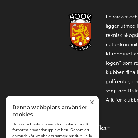
En vacker oc
ligger utmed
teknisk Skog
naturskön mil
Klubbhuset är
logen” som re
klubben fina 
golfcenter, o
shop och Bistr
×
Allt för klub
Denna webbplats använder
cookies
Denna webbplats använder cookies för att
Snabblänkar
förbättra användarupplevelsen. Genom att
använda vår webbplats samtycker du till alla