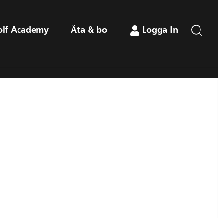
olf Academy
Äta & bo
Logga In