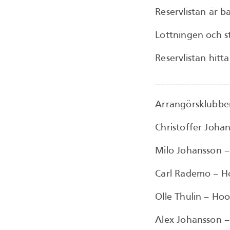
Reservlistan är b
Lottningen och st
Reservlistan hitta
______________
Arrangörsklubben 
Christoffer Joha
Milo Johansson 
Carl Rademo – H
Olle Thulin – Ho
Alex Johansson 