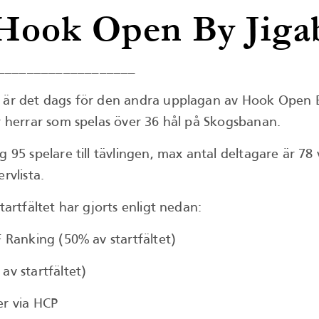
 Hook Open By Jiga
___________________
 är det dags för den andra upplagan av Hook Open B
r herrar som spelas över 36 hål på Skogsbanan.
g 95 spelare till tävlingen, max antal deltagare är 78 
rvlista.
tartfältet har gjorts enligt nedan:
F Ranking (50% av startfältet)
av startfältet)
er via HCP