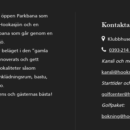
h öppen Parkbana som
Kontakta
 Hookasjön och en
sbana som går genom en
Klubbhuse
jö.
0393-214
 beläget i den ”gamla
noverats och gett
Kansli och m
lokaliteter såsom
kansli@hook
mklädningsrum, bastu,
Starttider och
o.
bens och gästernas bästa!
golfcenter@
Golfpaket:
bokning@hoo