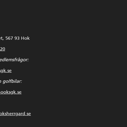
t, 567 93 Hok
 20
edlemsfrågor:
sgk.se
 golfbilar:
hooksgk.se
ksherrgard.se