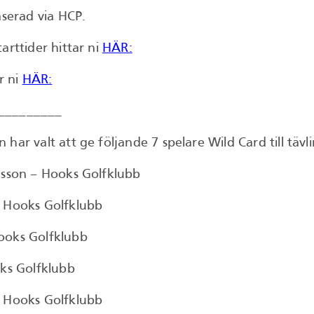
aserad via HCP.
arttider hittar ni
HÄR:
r ni
HÄR:
_________
har valt att ge följande 7 spelare Wild Card till tävl
nsson – Hooks Golfklubb
– Hooks Golfklubb
ooks Golfklubb
oks Golfklubb
– Hooks Golfklubb