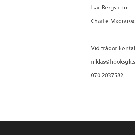
Isac Bergström –
Charlie Magnuss
______________
Vid frågor konta
niklas@hooksgk.
070-2037582