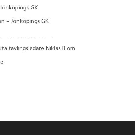
 Jönköpings GK
on – Jönköpings GK
_________________
kta tävlingsledare Niklas Blom
se