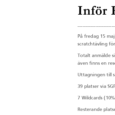
Inför
______________
På fredag 15 maj
scratchtävling fö
Totalt anmälde si
även finns en rese
Uttagningen till s
39 platser via SG
7 Wildcards (10% 
Resterande plats