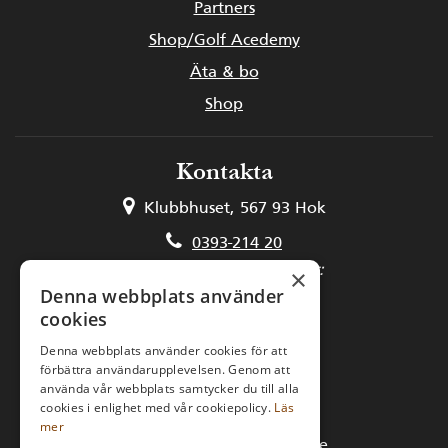
Partners
Shop/Golf Acedemy
Äta & bo
Shop
Kontakta
Klubbhuset, 567 93 Hok
0393-214 20
Kansli och medlemsfrågor:
×
Denna webbplats använder
kansli@hooksgk.se
cookies
Starttider och golfbilar:
Denna webbplats använder cookies för att
förbättra användarupplevelsen. Genom att
golfcenter@hooksgk.se
använda vår webbplats samtycker du till alla
cookies i enlighet med vår cookiepolicy.
Läs
Golfpaket:
mer
bokning@hooksherrgard.se