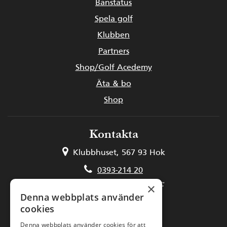
Banstatus
Spela golf
Klubben
Partners
Shop/Golf Acedemy
Äta & bo
Shop
Kontakta
Klubbhuset, 567 93 Hok
0393-214 20
Kansli och medlemsfrågor:
×
Denna webbplats använder
kansli@hooksgk.se
cookies
Starttider och golfbilar:
Denna webbplats använder cookies för att