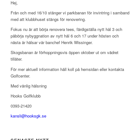
Hej,
Från och med 16/10 stänger vi parkbanan för invintring i samband
med att klubbhuset stängs för renovering.
Fokus nu är att börja renovera tees, färdigställa nytt hål 3 och
påbörja nybyggnation av nytt hål 6 och 17 under hösten och
nästa år hälsar vår banchef Henrik Wissinger.
Skogsbanan är förhoppningsvis öppen oktober ut om vädret
tillåter.
För mer aktuell information håll koll på hemsidan eller kontakta
Golfcenter.
Med vänlig hälsning
Hooks Golfklubb
0393-21420
kansli@hooksgk.se