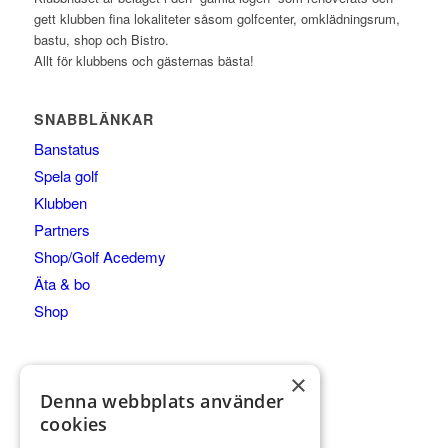
gett klubben fina lokaliteter såsom golfcenter, omklädningsrum,
bastu, shop och Bistro.
Allt för klubbens och gästernas bästa!
SNABBLÄNKAR
Banstatus
Spela golf
Klubben
Partners
Shop/Golf Acedemy
Äta & bo
Shop
×
Denna webbplats använder
KONTAKTA
cookies
Klubbhuset, 567 93 Hok