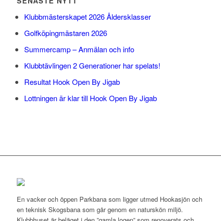
SENASTE NYTT
Klubbmästerskapet 2026 Åldersklasser
Golfköpingmästaren 2026
Summercamp – Anmälan och info
Klubbtävlingen 2 Generationer har spelats!
Resultat Hook Open By Jigab
Lottningen är klar till Hook Open By Jigab
En vacker och öppen Parkbana som ligger utmed Hookasjön och
en teknisk Skogsbana som går genom en naturskön miljö.
Klubbhuset är beläget i den ”gamla logen” som renoverats och