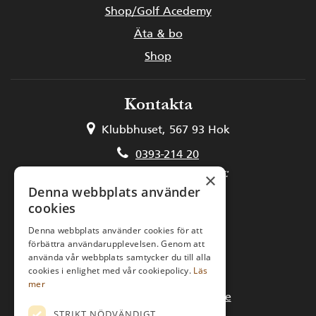
Shop/Golf Acedemy
Äta & bo
Shop
Kontakta
Klubbhuset, 567 93 Hok
0393-214 20
Kansli och medlemsfrågor:
×
Denna webbplats använder
kansli@hooksgk.se
cookies
Starttider och golfbilar:
Denna webbplats använder cookies för att
förbättra användarupplevelsen. Genom att
golfcenter@hooksgk.se
använda vår webbplats samtycker du till alla
cookies i enlighet med vår cookiepolicy.
Läs
Golfpaket:
mer
bokning@hooksherrgard.se
STRIKT NÖDVÄNDIGT